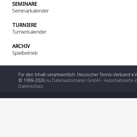
SEMINARE
Seminarkalender
TURNIERE
Turnierkalender
ARCHIV
Spielbetrieb
Für den Inhalt verantwortlich: Hessischer Tennis-Verband e.V
© 1999-2026
nu Datenautomaten GmbH - Automatisierte i
Datenschutz