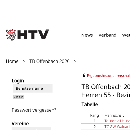
News
Verband
We
Home
>
TB Offenbach 2020
>
Ergebnishistorie freischalt
Login
TB Offenbach 2
Herren 55 - Bezi
Tabelle
Passwort vergessen?
Rang
Mannschaft
1
Teutonia Haus
Vereine
2
TC GW Waldac