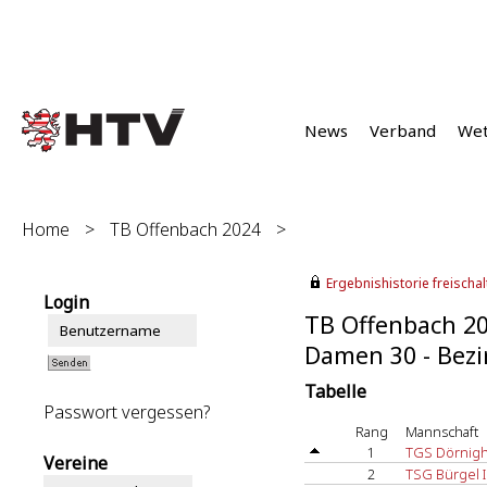
News
Verband
We
Home
>
TB Offenbach 2024
>
Ergebnishistorie freischalt
Login
TB Offenbach 2
Damen 30 - Bezir
Tabelle
Passwort vergessen?
Rang
Mannschaft
1
TGS Dörnig
Vereine
2
TSG Bürgel I