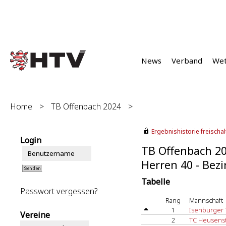
News
Verband
We
Home
>
TB Offenbach 2024
>
Ergebnishistorie freischalt
Login
TB Offenbach 2
Herren 40 - Bezir
Tabelle
Passwort vergessen?
Rang
Mannschaft
1
Isenburger 
Vereine
2
TC Heusens