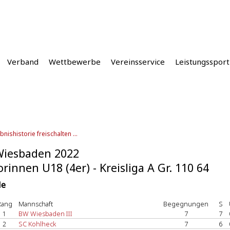
Verband
Wettbewerbe
Vereinsservice
Leistungssport
bnishistorie freischalten ...
Wiesbaden 2022
orinnen U18 (4er) - Kreisliga A Gr. 110 64
le
Rang
Mannschaft
Begegnungen
S
1
BW Wiesbaden III
7
7
2
SC Kohlheck
7
6