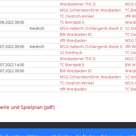
Wiesbadener THC II
MSG H
MSG Schierstein/Eintr. Wiesbaden
TC Bie
TC Oestrich-Winkel
VfR W
.06.2022 09:00
TC Bierstadt II
Wiesb
Kiedrich
MSG Hattenh./Schlangenb./Kiedr. II
SC Ko
BW Wiesbaden III
TC Oe
VfR Wiesbaden
MSG S
.07.2022 09:00
Kiedrich
MSG Hattenh./Schlangenb./Kiedr. II
VfR W
SC Kohlheck
TC Oe
Wiesbadener THC II
MSG S
.07.2022 14:00
TC Bierstadt II
BW Wi
.07.2022 09:00
BW Wiesbaden III
Wiesb
MSG Schierstein/Eintr. Wiesbaden
SC Ko
TC Oestrich-Winkel
MSG H
VfR Wiesbaden
TC Bie
elle und Spielplan (pdf)
 Tennis-Verband e.V.