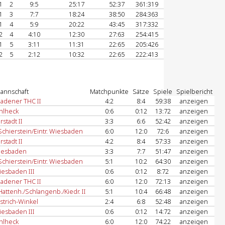
1
2
9:5
25:17
52:37
361:319
1
3
7:7
18:24
38:50
284:363
1
4
5:9
20:22
43:45
317:332
2
4
4:10
12:30
27:63
254:415
1
5
3:11
11:31
22:65
205:426
2
5
2:12
10:32
22:65
222:413
annschaft
Matchpunkte
Sätze
Spiele
Spielbericht
adener THC II
4:2
8:4
59:38
anzeigen
hlheck
0:6
0:12
13:72
anzeigen
rstadt II
3:3
6:6
52:42
anzeigen
chierstein/Eintr. Wiesbaden
6:0
12:0
72:6
anzeigen
rstadt II
4:2
8:4
57:33
anzeigen
iesbaden
3:3
7:7
51:47
anzeigen
chierstein/Eintr. Wiesbaden
5:1
10:2
64:30
anzeigen
esbaden III
0:6
0:12
8:72
anzeigen
adener THC II
6:0
12:0
72:13
anzeigen
attenh./Schlangenb./Kiedr. II
5:1
10:4
66:48
anzeigen
strich-Winkel
2:4
6:8
52:48
anzeigen
esbaden III
0:6
0:12
14:72
anzeigen
hlheck
6:0
12:0
74:22
anzeigen