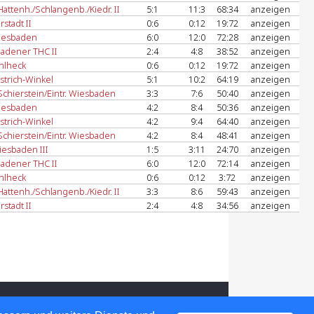
attenh./Schlangenb./Kiedr. II
5:1
11:3
68:34
anzeigen
rstadt II
0:6
0:12
19:72
anzeigen
iesbaden
6:0
12:0
72:28
anzeigen
adener THC II
2:4
4:8
38:52
anzeigen
hlheck
0:6
0:12
19:72
anzeigen
strich-Winkel
5:1
10:2
64:19
anzeigen
chierstein/Eintr. Wiesbaden
3:3
7:6
50:40
anzeigen
iesbaden
4:2
8:4
50:36
anzeigen
strich-Winkel
4:2
9:4
64:40
anzeigen
chierstein/Eintr. Wiesbaden
4:2
8:4
48:41
anzeigen
esbaden III
1:5
3:11
24:70
anzeigen
adener THC II
6:0
12:0
72:14
anzeigen
hlheck
0:6
0:12
3:72
anzeigen
attenh./Schlangenb./Kiedr. II
3:3
8:6
59:43
anzeigen
rstadt II
2:4
4:8
34:56
anzeigen