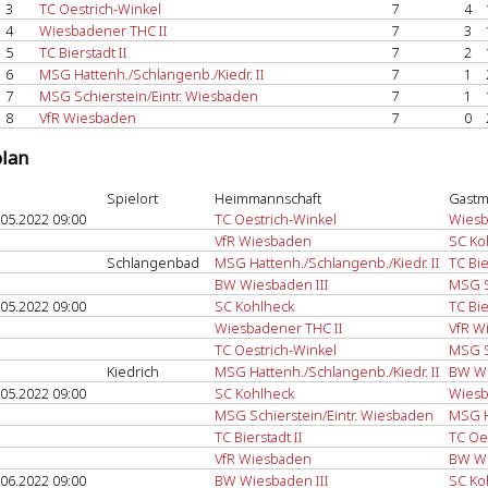
3
TC Oestrich-Winkel
7
4
4
Wiesbadener THC II
7
3
5
TC Bierstadt II
7
2
6
MSG Hattenh./Schlangenb./Kiedr. II
7
1
7
MSG Schierstein/Eintr. Wiesbaden
7
1
8
VfR Wiesbaden
7
0
plan
Spielort
Heimmannschaft
Gastm
.05.2022 09:00
TC Oestrich-Winkel
Wiesb
VfR Wiesbaden
SC Ko
Schlangenbad
MSG Hattenh./Schlangenb./Kiedr. II
TC Bie
BW Wiesbaden III
MSG S
.05.2022 09:00
SC Kohlheck
TC Bie
Wiesbadener THC II
VfR W
TC Oestrich-Winkel
MSG S
Kiedrich
MSG Hattenh./Schlangenb./Kiedr. II
BW Wi
.05.2022 09:00
SC Kohlheck
Wiesb
MSG Schierstein/Eintr. Wiesbaden
MSG H
TC Bierstadt II
TC Oe
VfR Wiesbaden
BW Wi
.06.2022 09:00
BW Wiesbaden III
SC Ko