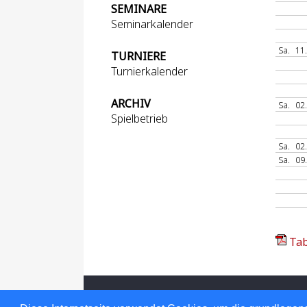
SEMINARE
Seminarkalender
Sa.
11
TURNIERE
Turnierkalender
ARCHIV
Sa.
02
Spielbetrieb
Sa.
02
Sa.
09
Tab
Für den Inhalt verantwortlich: Hessischer