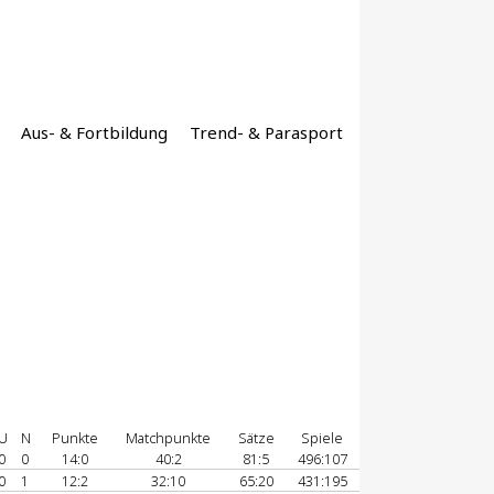
Aus- & Fortbildung
Trend- & Parasport
U
N
Punkte
Matchpunkte
Sätze
Spiele
0
0
14:0
40:2
81:5
496:107
0
1
12:2
32:10
65:20
431:195