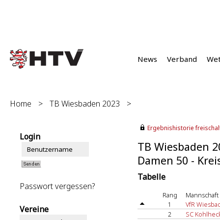
News
Verband
We
Home
>
TB Wiesbaden 2023
>
Ergebnishistorie freischalt
Login
TB Wiesbaden 2
Damen 50 - Kreis
Tabelle
Passwort vergessen?
Rang
Mannschaft
1
VfR Wiesba
Vereine
2
SC Kohlhec