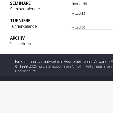
SEMINARE
Herren 65
Seminarkalender
Mixed 35
TURNIERE
Turnierkalender
Mixed 50
ARCHIV
Spielbetrieb
Für den Inhalt verantwortlich: Hessischer Tennis-Verband e.V
© 1999-2026
nu Datenautomaten GmbH - Automatisierte i
Datenschutz