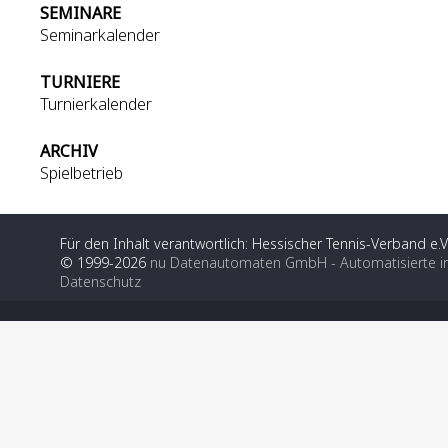
SEMINARE
Seminarkalender
TURNIERE
Turnierkalender
ARCHIV
Spielbetrieb
Für den Inhalt verantwortlich: Hessischer Tennis-Verband e.V
© 1999-2026
nu Datenautomaten GmbH - Automatisierte i
Datenschutz