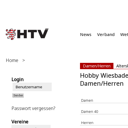
News
Verband
We
Home
>
Damen/Herren
Alters
Hobby Wiesbade
Login
Damen/Herren
Damen
Passwort vergessen?
Damen 40
Vereine
Herren