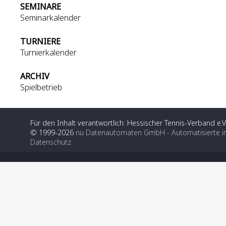
SEMINARE
Seminarkalender
TURNIERE
Turnierkalender
ARCHIV
Spielbetrieb
Für den Inhalt verantwortlich: Hessischer Tennis-Verband e.V
© 1999-2026
nu Datenautomaten GmbH - Automatisierte i
Datenschutz