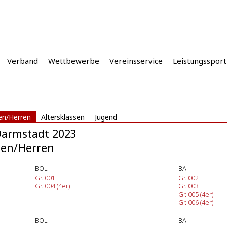
Verband
Wettbewerbe
Vereinsservice
Leistungssport
n/Herren
Altersklassen
Jugend
Darmstadt 2023
en/Herren
BOL
BA
Gr. 001
Gr. 002
Gr. 004 (4er)
Gr. 003
Gr. 005 (4er)
Gr. 006 (4er)
BOL
BA