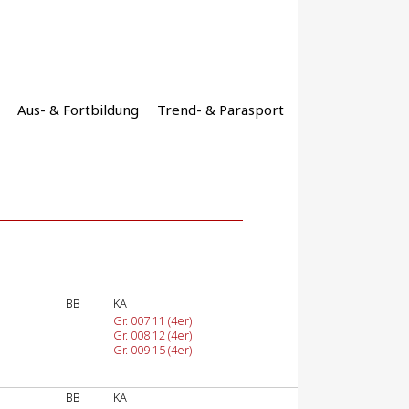
Aus- & Fortbildung
Trend- & Parasport
BB
KA
Gr. 007 11 (4er)
Gr. 008 12 (4er)
Gr. 009 15 (4er)
BB
KA