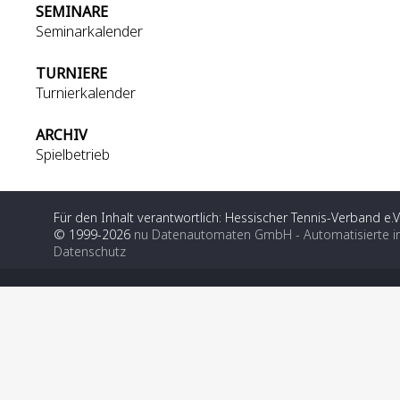
SEMINARE
Seminarkalender
TURNIERE
Turnierkalender
ARCHIV
Spielbetrieb
Für den Inhalt verantwortlich: Hessischer Tennis-Verband e.V
© 1999-2026
nu Datenautomaten GmbH - Automatisierte i
Datenschutz