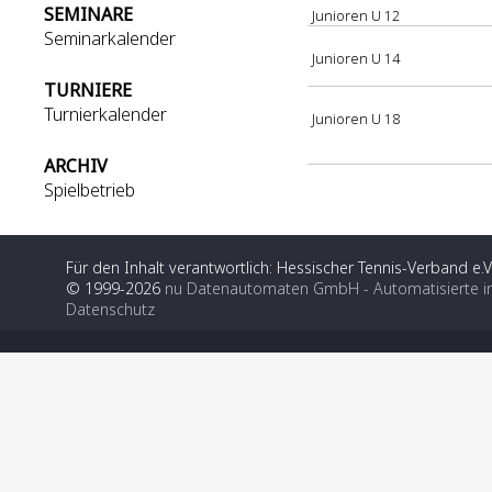
SEMINARE
Junioren U 12
Seminarkalender
Junioren U 14
TURNIERE
Turnierkalender
Junioren U 18
ARCHIV
Spielbetrieb
Für den Inhalt verantwortlich: Hessischer Tennis-Verband e.V
© 1999-2026
nu Datenautomaten GmbH - Automatisierte i
Datenschutz