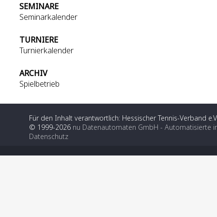
SEMINARE
Seminarkalender
TURNIERE
Turnierkalender
ARCHIV
Spielbetrieb
Für den Inhalt verantwortlich: Hessischer Tennis-Verband e.V
© 1999-2026
nu Datenautomaten GmbH - Automatisierte i
Datenschutz