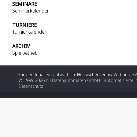
SEMINARE
Seminarkalender
TURNIERE
Turnierkalender
ARCHIV
Spielbetrieb
Für den Inhalt verantwortlich: Hessischer Tennis-Verband e.V
© 1999-2026
nu Datenautomaten GmbH - Automatisierte i
Datenschutz