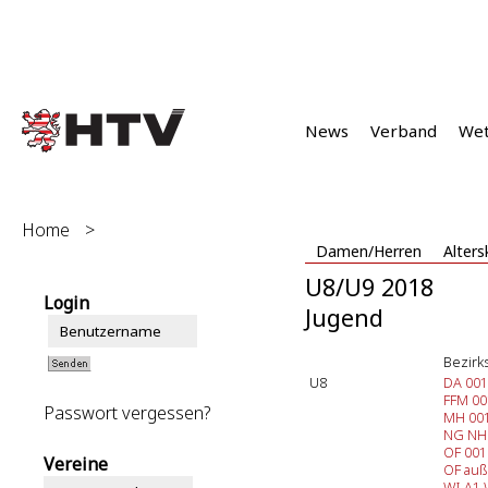
News
Verband
We
Home
>
Damen/Herren
Alters
U8/U9 2018
Login
Jugend
Bezirks
U8
DA 001
FFM 00
Passwort vergessen?
MH 00
NG
NH
OF 001
Vereine
OF auß
WI A1