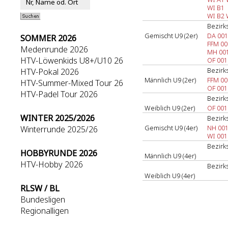
WI B1
WI B2
Bezirks
Gemischt U9 (2er)
DA 001
SOMMER 2026
FFM 00
Medenrunde 2026
MH 00
HTV-Löwenkids U8+/U10 26
OF 001
Bezirks
HTV-Pokal 2026
Männlich U9 (2er)
FFM 00
HTV-Summer-Mixed Tour 26
OF 001
HTV-Padel Tour 2026
Bezirks
Weiblich U9 (2er)
OF 001
WINTER 2025/2026
Bezirks
Gemischt U9 (4er)
NH 00
Winterrunde 2025/26
WI 001
Bezirks
HOBBYRUNDE 2026
Männlich U9 (4er)
HTV-Hobby 2026
Bezirks
Weiblich U9 (4er)
RLSW / BL
Bundesligen
Regionalligen