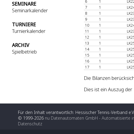
6
1
LK2
SEMINARE
7
1
LK2
Seminarkalender
8
1
LK2
9
1
LK2
TURNIERE
10
1
LK2
Turnierkalender
11
1
LK2
12
1
LK2
13
1
LK2
ARCHIV
14
1
LK2
Spielbetrieb
15
1
LK2
16
1
LK2
17
1
LK2
Die Bilanzen berücksic
Dies ist ein Auszug de
Für den Inhalt verantwortlich: Hessischer Tennis-Verband e.V
© 1999-2026
nu Datenautomaten GmbH - Automatisierte i
Datenschutz