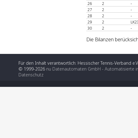
26
2
-
27
2
-
28
2
-
29
2
LK2
30
2
-
Die Bilanzen berücksich
Für den Inhalt verantwortlich: Hessischer Tennis-Verband e.V
© 1999-2026
nu Datenautomaten GmbH - Automatisierte i
Datenschutz