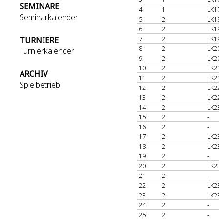
SEMINARE
4
1
LK1
Seminarkalender
5
2
LK1
6
2
LK1
7
2
LK1
TURNIERE
8
2
LK2
Turnierkalender
9
2
LK2
10
2
LK2
ARCHIV
11
2
LK2
Spielbetrieb
12
2
LK2
13
2
LK2
14
2
LK2
15
2
-
16
2
-
17
2
LK2
18
2
LK2
19
2
-
20
2
LK2
21
2
-
22
2
LK2
23
2
LK2
24
2
-
25
2
-