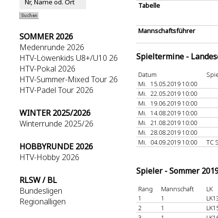
Tabelle
Mannschaftsführer
SOMMER 2026
Medenrunde 2026
Spieltermine - Lande
HTV-Löwenkids U8+/U10 26
HTV-Pokal 2026
Datum
Spie
HTV-Summer-Mixed Tour 26
Mi.
15.05.2019 10:00
HTV-Padel Tour 2026
Mi.
22.05.2019 10:00
Mi.
19.06.2019 10:00
WINTER 2025/2026
Mi.
14.08.2019 10:00
Winterrunde 2025/26
Mi.
21.08.2019 10:00
Mi.
28.08.2019 10:00
Mi.
04.09.2019 10:00
TC 
HOBBYRUNDE 2026
HTV-Hobby 2026
Spieler - Sommer 201
RLSW / BL
Rang
Mannschaft
LK
Bundesligen
1
1
LK1
Regionalligen
2
1
LK1
3
1
LK1