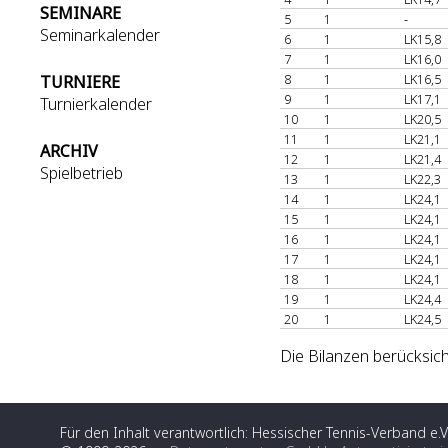
SEMINARE
5
1
-
Seminarkalender
6
1
LK15,8
7
1
LK16,0
8
1
LK16,5
TURNIERE
9
1
LK17,1
Turnierkalender
10
1
LK20,5
11
1
LK21,1
ARCHIV
12
1
LK21,4
Spielbetrieb
13
1
LK22,3
14
1
LK24,1
15
1
LK24,1
16
1
LK24,1
17
1
LK24,1
18
1
LK24,1
19
1
LK24,4
20
1
LK24,5
Die Bilanzen berücksich
Für den Inhalt verantwortlich: Hessischer Tennis-Verband e.V