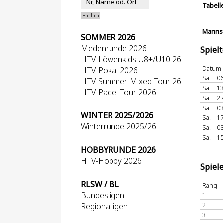
Tabell
Mannsc
SOMMER 2026
Medenrunde 2026
Spiel
HTV-Löwenkids U8+/U10 26
Datum
HTV-Pokal 2026
Sa.
06
HTV-Summer-Mixed Tour 26
Sa.
13
HTV-Padel Tour 2026
Sa.
27
Sa.
03
WINTER 2025/2026
Sa.
17
Winterrunde 2025/26
Sa.
08
Sa.
15
HOBBYRUNDE 2026
HTV-Hobby 2026
Spiel
RLSW / BL
Rang
Bundesligen
1
2
Regionalligen
3