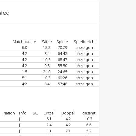
l 8:6)
Matchpunkte
Sätze
Spiele
Spielbericht
6:0
12:2
70:29
anzeigen
4:2
8:4
64:42
anzeigen
4:2
10:5
68:47
anzeigen
4:2
9:5
55:50
anzeigen
1:5
2:10
24:65
anzeigen
5:1
10:3
60:26
anzeigen
4:2
8:4
57:48
anzeigen
Nation
Info
SG
Einzel
Doppel
gesamt
J
6:1
4:2
10:3
J
2:4
4:2
6:6
J
3:1
2:1
5:2