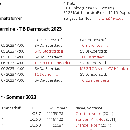
e
4. Platz
6:8 Punkte (Heim 6:2, Gast 0:6)
20:22 Matchpunkte (Einzel 12:16, Doppe
haftsführer
Bergsträßer Neo -
martana@live.de
termine - TB Darmstadt 2023
Heimmannschaft
Gastmannschaft
.05.2023 14:00
SV Da-Eberstadt
TC Bickenbach II
.05.2023 14:00
SKG Stockstadt II
SV Da-Eberstadt
.05.2023 14:00
SV Da-Eberstadt
TEC Darmstadt III
.06.2023 14:00
TCB 2000 Darmstadt II
SV Da-Eberstadt
.06.2023 14:00
SV Da-Eberstadt
MSG TC Alsbach/TC Hähnlein
.07.2023 14:00
TC Seeheim II
SV Da-Eberstadt
.07.2023 14:00
SV Da-Eberstadt
TC Zwingenberg
er - Sommer 2023
Mannschaft
LK
ID-Nummer
Name, Vorname
1
LK23,7
11159178
Christen, Anton
(2011)
1
LK25,0
11161122
Benden, Arik Fled
(2011)
1
LK25,0
11155687
Brendel, Noah
(2011)