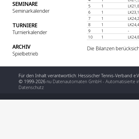
SEMINARE
5
1
LK21,
Seminarkalender
6
1
LK23,
7
1
LK24,
8
1
LK24,
TURNIERE
9
1
-
Turnierkalender
10
1
LK24,
ARCHIV
Die Bilanzen berücksic
Spielbetrieb
Für den Inhalt verantwortlich: Hessischer Tennis-Verband e.V
© 1999-2026
nu Datenautomaten GmbH - Automatisierte i
Datenschutz