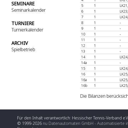
SEMINARE
5
1
LK21
Seminarkalender
6
1
LK23
7
1
LK24
8
1
-
TURNIERE
9
1
-
Turnierkalender
10
1
-
11
1
-
ARCHIV
12
1
-
Spielbetrieb
13
1
-
14
1
LK24
14a
1
-
15
1
LK24
16
1
LK25
16a
1
LK25
16b
1
LK25
Die Bilanzen berücksic
Für den Inhalt verantwortlich: Hessischer Tennis-Verband e.V
© 1999-2026
nu Datenautomaten GmbH - Automatisierte i