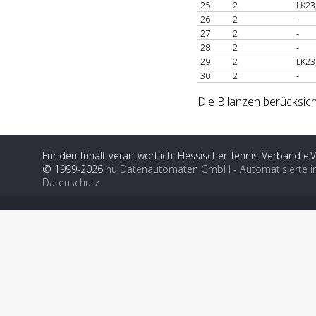
25
2
LK23
26
2
-
27
2
-
28
2
-
29
2
LK23
30
2
-
Die Bilanzen berücksich
Für den Inhalt verantwortlich: Hessischer Tennis-Verband e.V
© 1999-2026
nu Datenautomaten GmbH - Automatisierte i
Datenschutz