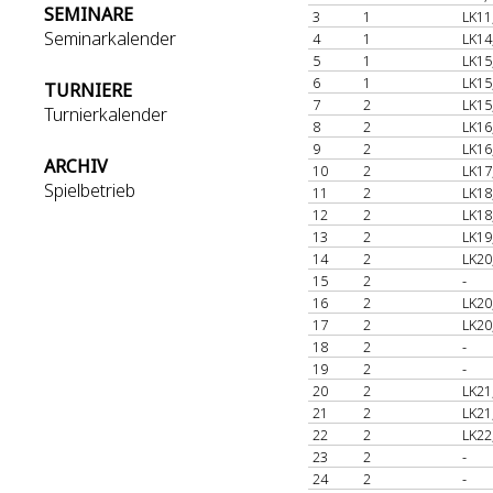
SEMINARE
3
1
LK11
Seminarkalender
4
1
LK14
5
1
LK15
6
1
LK15
TURNIERE
7
2
LK15
Turnierkalender
8
2
LK16
9
2
LK16
ARCHIV
10
2
LK17
Spielbetrieb
11
2
LK18
12
2
LK18
13
2
LK19
14
2
LK20
15
2
-
16
2
LK20
17
2
LK20
18
2
-
19
2
-
20
2
LK21
21
2
LK21
22
2
LK22
23
2
-
24
2
-