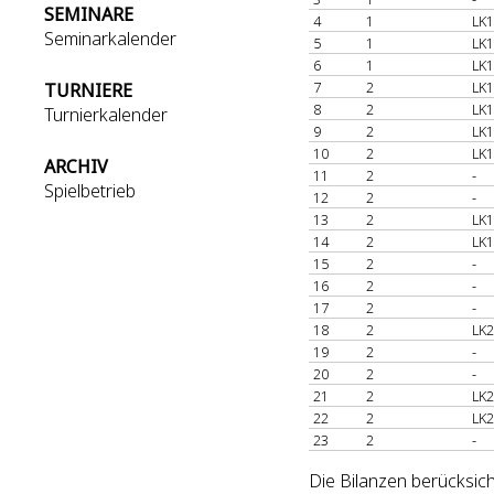
SEMINARE
4
1
LK1
Seminarkalender
5
1
LK1
6
1
LK1
7
2
LK1
TURNIERE
8
2
LK1
Turnierkalender
9
2
LK1
10
2
LK1
ARCHIV
11
2
-
Spielbetrieb
12
2
-
13
2
LK1
14
2
LK1
15
2
-
16
2
-
17
2
-
18
2
LK2
19
2
-
20
2
-
21
2
LK2
22
2
LK2
23
2
-
Die Bilanzen berücksich