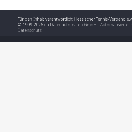
Für den Inhalt verantwortlich: Hessischer Tennis-Verband e.V
© 1999-2026
nu Datenautomaten GmbH - Automatisierte i
Datenschutz