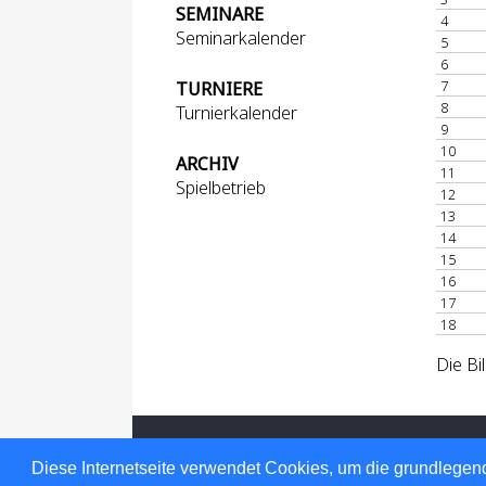
SEMINARE
4
Seminarkalender
5
6
7
TURNIERE
8
Turnierkalender
9
10
ARCHIV
11
Spielbetrieb
12
13
14
15
16
17
18
Die Bi
Für den Inhalt verantwortlich: Hessischer
© 1999-2026
nu Datenautomaten GmbH -
Diese Internetseite verwendet Cookies, um die grundlegend