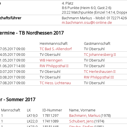
e
4. Platz
8:6 Punkte (Heim 6:0, Gast 2:6)
20:22 Matchpunkte (Einzel 14:14, Doppe
haftsführer
Bachmann Markus - Mobil: 0172271426
m.bachmann.osu@t-online.de
termine - TB Nordhessen 2017
Heimmannschaft
Gastmannschaft
7.05.2017 09:00
TC Bad S.-Allendorf
TV Obersuhl
4.05.2017 09:00
TV Obersuhl
TC Johannesberg II
1.05.2017 09:00
WB Heringen
TV Obersuhl
1.06.2017 14:00
RW Philippsthal II
TV Obersuhl
0.07.2017 09:00
TV Obersuhl
TC Herleshausen II
0.08.2017 09:00
TV Obersuhl
RW Philippsthal III
7.08.2017 09:00
TC Hess. Lichtenau
TV Obersuhl
er - Sommer 2017
Mannschaft
LK
ID-Nummer
Name, Vorname
1
LK19,0
17811297
Bachmann, Markus
(1978)
1
LK22,0
17411089
Schubert, Jens
(1974)
1
LK23,0
18151448
Strube, Stefan
(1981)