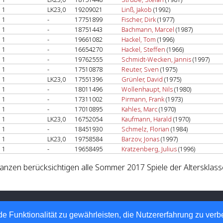
1
LK23,0
19209021
Linß, Jakob
(1992)
1
-
17751899
Fischer, Dirk
(1977)
1
-
18751443
Bachmann, Marcel
(1987)
1
-
19661082
Hackel, Tom
(1996)
1
-
16654270
Hackel, Steffen
(1966)
1
-
19762555
Schmidt-Wecken, Jannis
(1997)
1
-
17510878
Reuter, Sven
(1975)
1
LK23,0
17551396
Grünler, David
(1975)
1
-
18011496
Wollenhaupt, Nils
(1980)
1
-
17311002
Pirmann, Frank
(1973)
1
-
17010895
Kahles, Marc
(1970)
1
LK23,0
16752054
Kaufmann, Harald
(1970)
1
-
18451930
Schmelz, Florian
(1984)
1
LK23,0
19758584
Barzov, Jonas
(1997)
1
-
19658495
Kratzenberg, Julius
(1996)
lanzen berücksichtigen alle Sommer 2017 Spiele der Altersklass
 Tennis-Verband e.V.
 Automatisierte internetgestützte Netzwerklösungen
e Funktionalität zu gewährleisten, die Nutzererfahrung zu ver