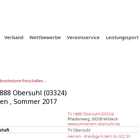
Verband
Wettbewerbe
Vereinsservice
Leistungssport
bnishistorie freischalten ...
888 Obersuhl (03324)
en , Sommer 2017
TV 1888 Obersuhl (03324)
Rhädenweg, 36208 Wildeck
www.turnverein-obersuhl.de
chaft
TV Obersuhl
Herren - Kreisliga A (4er) Gr. 022 33