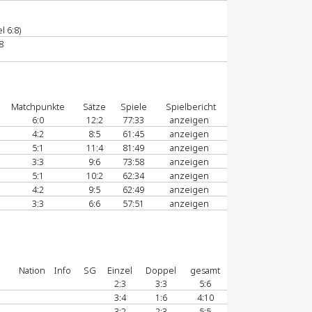
l 6:8)
8
Matchpunkte
Sätze
Spiele
Spielbericht
6:0
12:2
77:33
anzeigen
4:2
8:5
61:45
anzeigen
5:1
11:4
81:49
anzeigen
3:3
9:6
73:58
anzeigen
5:1
10:2
62:34
anzeigen
4:2
9:5
62:49
anzeigen
3:3
6:6
57:51
anzeigen
Nation
Info
SG
Einzel
Doppel
gesamt
2:3
3:3
5:6
3:4
1:6
4:10
3:2
2:3
5:5