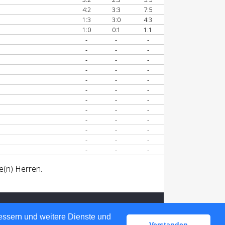
4:2
3:3
7:5
1:3
3:0
4:3
1:0
0:1
1:1
-
-
-
-
-
-
-
-
-
-
-
-
-
-
-
-
-
-
-
-
-
-
-
-
-
-
-
-
-
-
-
-
-
-
-
-
e(n) Herren.
bessern und weitere Dienste und
Verstanden