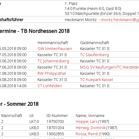
e
1. Platz
14:0 Punkte (Heim 6:0, Gast 8:0)
53:10 Matchpunkte (Einzel 36:6, Doppel 1
haftsführer
Heckmann Moritz -
moritz.heckmann@g
termine - TB Nordhessen 2018
Heimmannschaft
Gastmannschaft
6.05.2018 09:00
GW Immenhausen
Kasseler TC 31 II
7.05.2018 09:00
Kasseler TC 31 II
TC Staufenberg
0.06.2018 09:00
TC Johannesberg
Kasseler TC 31 II
7.06.2018 09:00
Kasseler TC 31 II
MSG SV Kaufungen/TC Niestetal
2.08.2018 09:00
RW Philippsthal
Kasseler TC 31 II
9.08.2018 09:00
Kasseler TC 31 II
TC Auepark Kassel
6.08.2018 14:00
ST Lohfelden
Kasseler TC 31 II
er - Sommer 2018
Mannschaft
LK
ID-Nummer
Name, Vorname
2
LK7,0
19750703
Hoppe, Lars
(1997)
2
LK8,0
18701034
Herwig, Dominik
(1987)
2
LK8,0
19002855
Rosca, René
(1990)