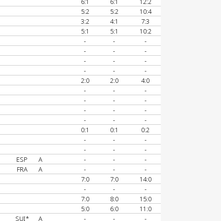
6:1
6:1
12:2
5:2
5:2
10:4
3:2
4:1
7:3
5:1
5:1
10:2
-
-
-
-
-
-
-
-
-
-
-
-
2:0
2:0
4:0
-
-
-
-
-
-
-
-
-
-
-
-
0:1
0:1
0:2
-
-
-
-
-
-
ESP
A
-
-
-
FRA
A
-
-
-
7:0
7:0
14:0
-
-
-
7:0
8:0
15:0
5:0
6:0
11:0
SUI*
A
-
-
-