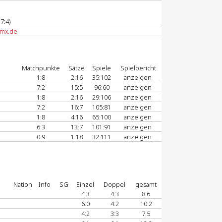
7:4)
mx.de
Matchpunkte
Sätze
Spiele
Spielbericht
1:8
2:16
35:102
anzeigen
7:2
15:5
96:60
anzeigen
1:8
2:16
29:106
anzeigen
7:2
16:7
105:81
anzeigen
1:8
4:16
65:100
anzeigen
6:3
13:7
101:91
anzeigen
0:9
1:18
32:111
anzeigen
Nation
Info
SG
Einzel
Doppel
gesamt
4:3
4:3
8:6
6:0
4:2
10:2
4:2
3:3
7:5