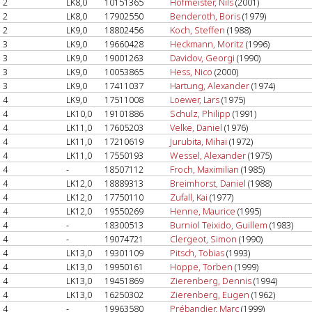
2
LK8,0
10151365
Hofmeister, Nils
(2001)
2
LK8,0
17902550
Benderoth, Boris
(1979)
2
LK9,0
18802456
Koch, Steffen
(1988)
3
LK9,0
19660428
Heckmann, Moritz
(1996)
3
LK9,0
19001263
Davidov, Georgi
(1990)
3
LK9,0
10053865
Hess, Nico
(2000)
3
LK9,0
17411037
Hartung, Alexander
(1974)
4
LK9,0
17511008
Loewer, Lars
(1975)
4
LK10,0
19101886
Schulz, Philipp
(1991)
4
LK11,0
17605203
Velke, Daniel
(1976)
4
LK11,0
17210619
Jurubita, Mihai
(1972)
4
LK11,0
17550193
Wessel, Alexander
(1975)
4
-
18507112
Froch, Maximilian
(1985)
4
LK12,0
18889313
Breimhorst, Daniel
(1988)
4
LK12,0
17750110
Zufall, Kai
(1977)
4
LK12,0
19550269
Henne, Maurice
(1995)
4
-
18300513
Burniol Teixido, Guillem
(1983)
4
-
19074721
Clergeot, Simon
(1990)
4
LK13,0
19301109
Pitsch, Tobias
(1993)
4
LK13,0
19950161
Hoppe, Torben
(1999)
4
LK13,0
19451869
Zierenberg, Dennis
(1994)
4
LK13,0
16250302
Zierenberg, Eugen
(1962)
4
-
19963580
Prébandier, Marc
(1999)