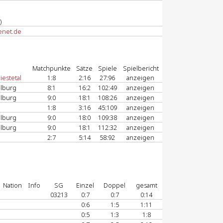
)
enet.de
Matchpunkte
Sätze
Spiele
Spielbericht
estetal
1:8
2:16
27:96
anzeigen
lburg
8:1
16:2
102:49
anzeigen
lburg
9:0
18:1
108:26
anzeigen
1:8
3:16
45:109
anzeigen
lburg
9:0
18:0
109:38
anzeigen
lburg
9:0
18:1
112:32
anzeigen
2:7
5:14
58:92
anzeigen
Nation
Info
SG
Einzel
Doppel
gesamt
03213
0:7
0:7
0:14
0:6
1:5
1:11
0:5
1:3
1:8