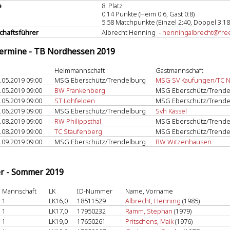
e
8. Platz
0:14 Punkte (Heim 0:6, Gast 0:8)
5:58 Matchpunkte (Einzel 2:40, Doppel 3:18
haftsführer
Albrecht Henning -
henningalbrecht@fre
termine - TB Nordhessen 2019
Heimmannschaft
Gastmannschaft
.05.2019 09:00
MSG Eberschütz/Trendelburg
MSG SV Kaufungen/TC Ni
.05.2019 09:00
BW Frankenberg
MSG Eberschütz/Trende
.05.2019 09:00
ST Lohfelden
MSG Eberschütz/Trende
.06.2019 09:00
MSG Eberschütz/Trendelburg
Svh Kassel
.08.2019 09:00
RW Philippsthal
MSG Eberschütz/Trende
.08.2019 09:00
TC Staufenberg
MSG Eberschütz/Trende
.09.2019 09:00
MSG Eberschütz/Trendelburg
BW Witzenhausen
er - Sommer 2019
Mannschaft
LK
ID-Nummer
Name, Vorname
1
LK16,0
18511529
Albrecht, Henning
(1985)
1
LK17,0
17950232
Ramm, Stephan
(1979)
1
LK19,0
17650261
Pritschens, Maik
(1976)