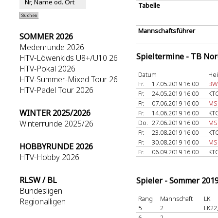
Tabelle
Mannschaftsführer
SOMMER 2026
Medenrunde 2026
Spieltermine - TB No
HTV-Löwenkids U8+/U10 26
HTV-Pokal 2026
Datum
He
HTV-Summer-Mixed Tour 26
Fr.
17.05.2019 16:00
BW 
HTV-Padel Tour 2026
Fr.
24.05.2019 16:00
KTC
Fr.
07.06.2019 16:00
MSG
WINTER 2025/2026
Fr.
14.06.2019 16:00
KTC
Winterrunde 2025/26
Do.
27.06.2019 16:00
MSG
Fr.
23.08.2019 16:00
KTC
Fr.
30.08.2019 16:00
MSG
HOBBYRUNDE 2026
Fr.
06.09.2019 16:00
KTC
HTV-Hobby 2026
RLSW / BL
Spieler - Sommer 201
Bundesligen
Rang
Mannschaft
LK
Regionalligen
5
2
LK22
6
2
-