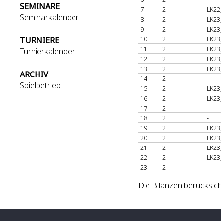
SEMINARE
7
2
LK22
Seminarkalender
8
2
LK23
9
2
LK23
10
2
LK23
TURNIERE
11
2
LK23
Turnierkalender
12
2
LK23
13
2
LK23
ARCHIV
14
2
-
Spielbetrieb
15
2
LK23
16
2
LK23
17
2
-
18
2
-
19
2
LK23
20
2
LK23
21
2
LK23
22
2
LK23
23
2
-
Die Bilanzen berücksich