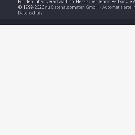
Für den Inhalt verantwortlich: Hessischer Tennis-Verband e.V
© 1999-2026
nu Datenautomaten GmbH - Automatisierte i
Datenschutz