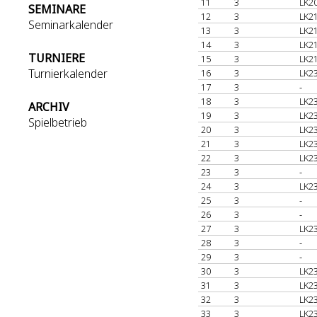
11
3
LK20
SEMINARE
12
3
LK21
Seminarkalender
13
3
LK21
14
3
LK21
TURNIERE
15
3
LK21
Turnierkalender
16
3
LK23
17
3
-
18
3
LK23
ARCHIV
19
3
LK23
Spielbetrieb
20
3
LK23
21
3
LK23
22
3
LK23
23
3
-
24
3
LK23
25
3
-
26
3
-
27
3
LK23
28
3
-
29
3
-
30
3
LK23
31
3
LK23
32
3
LK23
33
3
LK23