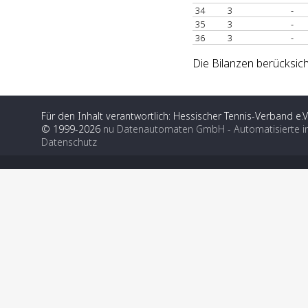
34
3
-
35
3
-
36
3
-
Die Bilanzen berücksich
Für den Inhalt verantwortlich: Hessischer Tennis-Verband e.V
© 1999-2026
nu Datenautomaten GmbH - Automatisierte i
Datenschutz