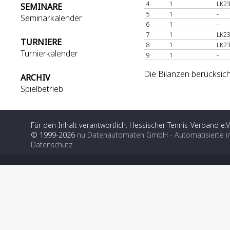
4
1
LK23
SEMINARE
5
1
-
Seminarkalender
6
1
-
7
1
LK23
TURNIERE
8
1
LK23
Turnierkalender
9
1
-
Die Bilanzen berücksich
ARCHIV
Spielbetrieb
Für den Inhalt verantwortlich: Hessischer Tennis-Verband e.V
© 1999-2026
nu Datenautomaten GmbH - Automatisierte i
Datenschutz