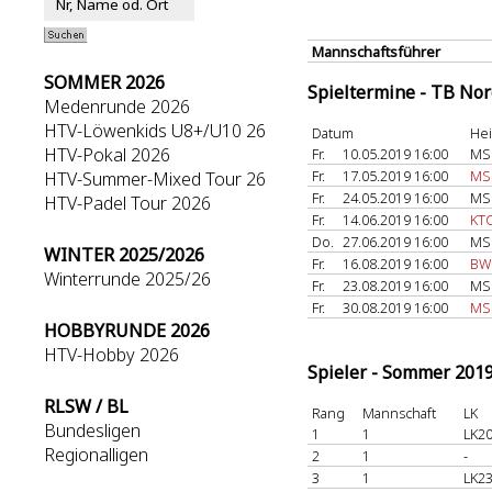
Mannschaftsführer
SOMMER 2026
Spieltermine - TB No
Medenrunde 2026
HTV-Löwenkids U8+/U10 26
Datum
He
HTV-Pokal 2026
Fr.
10.05.2019 16:00
MSG
Fr.
17.05.2019 16:00
MSG
HTV-Summer-Mixed Tour 26
Fr.
24.05.2019 16:00
MSG
HTV-Padel Tour 2026
Fr.
14.06.2019 16:00
KTC
Do.
27.06.2019 16:00
MSG
WINTER 2025/2026
Fr.
16.08.2019 16:00
BW 
Winterrunde 2025/26
Fr.
23.08.2019 16:00
MSG
Fr.
30.08.2019 16:00
MSG
HOBBYRUNDE 2026
HTV-Hobby 2026
Spieler - Sommer 201
RLSW / BL
Rang
Mannschaft
LK
Bundesligen
1
1
LK20
Regionalligen
2
1
-
3
1
LK23