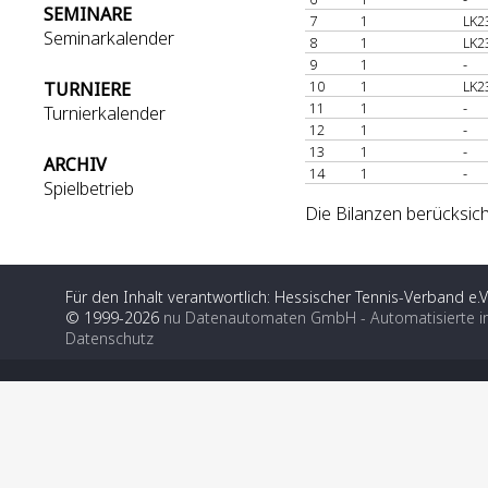
SEMINARE
7
1
LK2
Seminarkalender
8
1
LK2
9
1
-
10
1
LK2
TURNIERE
11
1
-
Turnierkalender
12
1
-
13
1
-
ARCHIV
14
1
-
Spielbetrieb
Die Bilanzen berücksich
Für den Inhalt verantwortlich: Hessischer Tennis-Verband e.V
© 1999-2026
nu Datenautomaten GmbH - Automatisierte i
Datenschutz