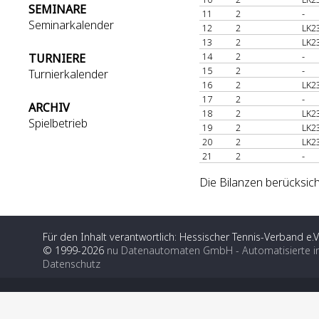
SEMINARE
11
2
-
Seminarkalender
12
2
LK2
13
2
LK2
14
2
-
TURNIERE
15
2
-
Turnierkalender
16
2
LK2
17
2
-
ARCHIV
18
2
LK2
Spielbetrieb
19
2
LK2
20
2
LK2
21
2
-
Die Bilanzen berücksich
Für den Inhalt verantwortlich: Hessischer Tennis-Verband e.V
© 1999-2026
nu Datenautomaten GmbH - Automatisierte i
Datenschutz