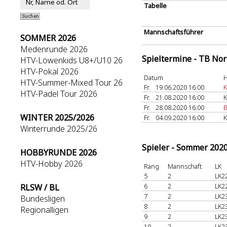
Tabelle
Mannschaftsführer
SOMMER 2026
Medenrunde 2026
Spieltermine - TB No
HTV-Löwenkids U8+/U10 26
HTV-Pokal 2026
Datum
H
HTV-Summer-Mixed Tour 26
Fr.
19.06.2020 16:00
K
HTV-Padel Tour 2026
Fr.
21.08.2020 16:00
K
Fr.
28.08.2020 16:00
B
WINTER 2025/2026
Fr.
04.09.2020 16:00
K
Winterrunde 2025/26
Spieler - Sommer 202
HOBBYRUNDE 2026
HTV-Hobby 2026
Rang
Mannschaft
LK
5
2
LK2
6
2
LK2
RLSW / BL
7
2
LK2
Bundesligen
8
2
LK2
Regionalligen
9
2
LK2
10
2
LK2