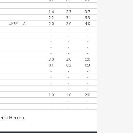
-
-
-
1:4
2:3
3:7
2:2
3:1
5:3
UKR*
A
2:0
2:0
4:0
-
-
-
-
-
-
-
-
-
-
-
-
-
-
-
3:0
2:0
5:0
0:1
0:2
0:3
-
-
-
-
-
-
-
-
-
-
-
-
1:0
1:0
2:0
-
-
-
-
-
-
e(n) Herren.