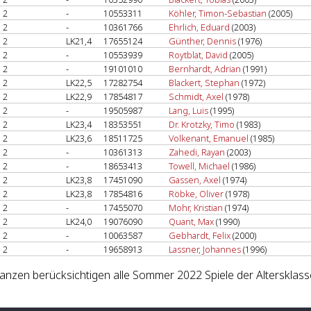
2
-
10553311
Köhler, Timon-Sebastian
(2005)
2
-
10361766
Ehrlich, Eduard
(2003)
2
LK21,4
17655124
Günther, Dennis
(1976)
2
-
10553939
Roytblat, David
(2005)
2
-
19101010
Bernhardt, Adrian
(1991)
2
LK22,5
17282754
Blackert, Stephan
(1972)
2
LK22,9
17854817
Schmidt, Axel
(1978)
2
-
19505987
Lang, Luis
(1995)
2
LK23,4
18353551
Dr. Krotzky, Timo
(1983)
2
LK23,6
18511725
Volkenant, Emanuel
(1985)
2
-
10361313
Zahedi, Rayan
(2003)
2
-
18653413
Towell, Michael
(1986)
2
LK23,8
17451090
Gassen, Axel
(1974)
2
LK23,8
17854816
Röbke, Oliver
(1978)
2
-
17455070
Mohr, Kristian
(1974)
2
LK24,0
19076090
Quant, Max
(1990)
2
-
10063587
Gebhardt, Felix
(2000)
2
-
19658913
Lassner, Johannes
(1996)
lanzen berücksichtigen alle Sommer 2022 Spiele der Altersklass