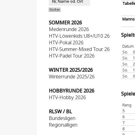
Tabell
Mannsc
SOMMER 2026
Medenrunde 2026
Spiel
HTV-Löwenkids U8+/U10 26
HTV-Pokal 2026
Datum
HTV-Summer-Mixed Tour 26
So.
0
HTV-Padel Tour 2026
So.
1
So.
2
WINTER 2025/2026
So.
1
Winterrunde 2025/26
So.
0
HOBBYRUNDE 2026
Spiel
HTV-Hobby 2026
Rang
5
RLSW / BL
6
Bundesligen
7
Regionalligen
8
9