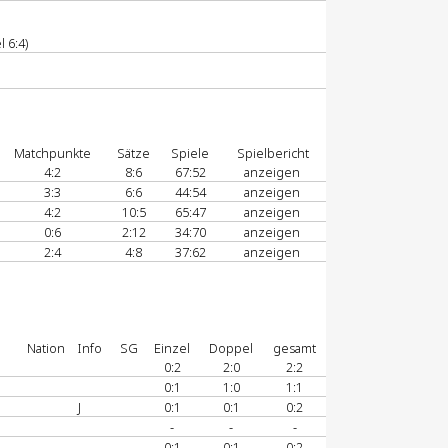
 6:4)
Matchpunkte
Sätze
Spiele
Spielbericht
4:2
8:6
67:52
anzeigen
3:3
6:6
44:54
anzeigen
4:2
10:5
65:47
anzeigen
0:6
2:12
34:70
anzeigen
2:4
4:8
37:62
anzeigen
Nation
Info
SG
Einzel
Doppel
gesamt
0:2
2:0
2:2
0:1
1:0
1:1
J
0:1
0:1
0:2
-
-
-
0:1
0:1
0:2