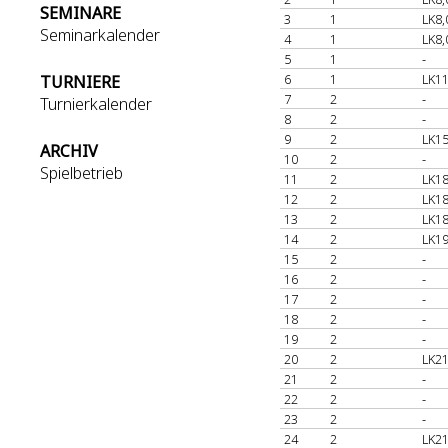
SEMINARE
3
1
LK8,
Seminarkalender
4
1
LK8,
5
1
-
6
1
LK11
TURNIERE
7
2
-
Turnierkalender
8
2
-
9
2
LK15
ARCHIV
10
2
-
Spielbetrieb
11
2
LK18
12
2
LK18
13
2
LK18
14
2
LK19
15
2
-
16
2
-
17
2
-
18
2
-
19
2
-
20
2
LK21
21
2
-
22
2
-
23
2
-
24
2
LK21