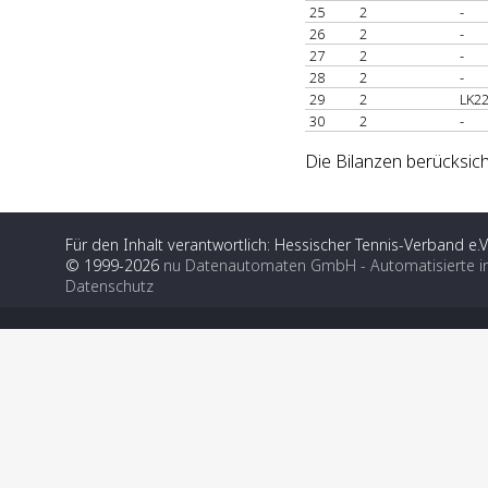
25
2
-
26
2
-
27
2
-
28
2
-
29
2
LK22
30
2
-
Die Bilanzen berücksich
Für den Inhalt verantwortlich: Hessischer Tennis-Verband e.V
© 1999-2026
nu Datenautomaten GmbH - Automatisierte i
Datenschutz