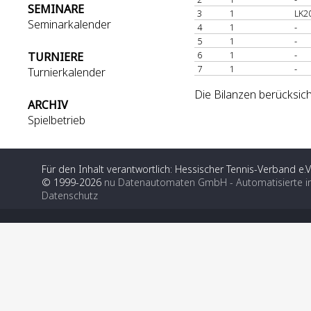
SEMINARE
3
1
LK2
Seminarkalender
4
1
-
5
1
-
6
1
-
TURNIERE
7
1
-
Turnierkalender
Die Bilanzen berücksic
ARCHIV
Spielbetrieb
Für den Inhalt verantwortlich: Hessischer Tennis-Verband e.V
© 1999-2026
nu Datenautomaten GmbH - Automatisierte i
Datenschutz