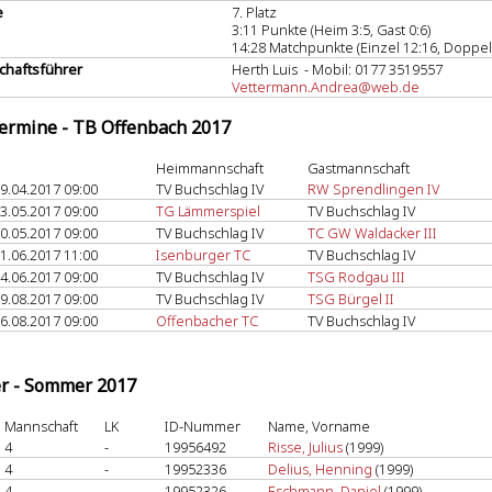
e
7. Platz
3:11 Punkte (Heim 3:5, Gast 0:6)
14:28 Matchpunkte (Einzel 12:16, Doppel
haftsführer
Herth Luis - Mobil: 0177 3519557
Vettermann.Andrea@web.de
termine - TB Offenbach 2017
Heimmannschaft
Gastmannschaft
9.04.2017 09:00
TV Buchschlag IV
RW Sprendlingen IV
3.05.2017 09:00
TG Lämmerspiel
TV Buchschlag IV
0.05.2017 09:00
TV Buchschlag IV
TC GW Waldacker III
1.06.2017 11:00
Isenburger TC
TV Buchschlag IV
4.06.2017 09:00
TV Buchschlag IV
TSG Rodgau III
9.08.2017 09:00
TV Buchschlag IV
TSG Bürgel II
6.08.2017 09:00
Offenbacher TC
TV Buchschlag IV
er - Sommer 2017
Mannschaft
LK
ID-Nummer
Name, Vorname
4
-
19956492
Risse, Julius
(1999)
4
-
19952336
Delius, Henning
(1999)
4
-
19952326
Eschmann, Daniel
(1999)