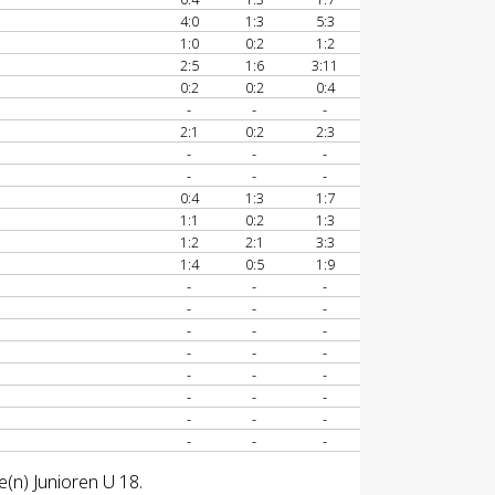
4:0
1:3
5:3
1:0
0:2
1:2
2:5
1:6
3:11
0:2
0:2
0:4
-
-
-
2:1
0:2
2:3
-
-
-
-
-
-
0:4
1:3
1:7
1:1
0:2
1:3
1:2
2:1
3:3
1:4
0:5
1:9
-
-
-
-
-
-
-
-
-
-
-
-
-
-
-
-
-
-
-
-
-
-
-
-
e(n) Junioren U 18.