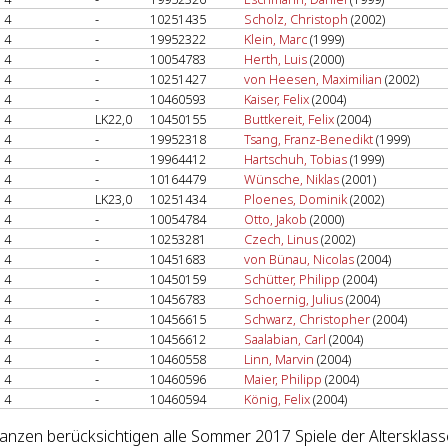
4
-
10251435
Scholz, Christoph
(2002)
4
-
19952322
Klein, Marc
(1999)
4
-
10054783
Herth, Luis
(2000)
4
-
10251427
von Heesen, Maximilian
(2002)
4
-
10460593
Kaiser, Felix
(2004)
4
LK22,0
10450155
Buttkereit, Felix
(2004)
4
-
19952318
Tsang, Franz-Benedikt
(1999)
4
-
19964412
Hartschuh, Tobias
(1999)
4
-
10164479
Wünsche, Niklas
(2001)
4
LK23,0
10251434
Ploenes, Dominik
(2002)
4
-
10054784
Otto, Jakob
(2000)
4
-
10253281
Czech, Linus
(2002)
4
-
10451683
von Bünau, Nicolas
(2004)
4
-
10450159
Schütter, Philipp
(2004)
4
-
10456783
Schoernig, Julius
(2004)
4
-
10456615
Schwarz, Christopher
(2004)
4
-
10456612
Saalabian, Carl
(2004)
4
-
10460558
Linn, Marvin
(2004)
4
-
10460596
Maier, Philipp
(2004)
4
-
10460594
König, Felix
(2004)
lanzen berücksichtigen alle Sommer 2017 Spiele der Altersklass