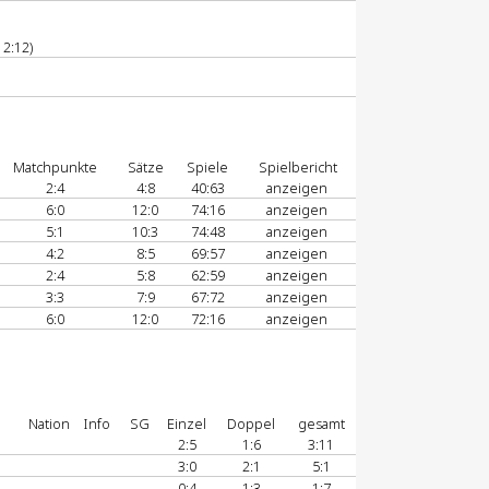
 2:12)
Matchpunkte
Sätze
Spiele
Spielbericht
2:4
4:8
40:63
anzeigen
6:0
12:0
74:16
anzeigen
5:1
10:3
74:48
anzeigen
4:2
8:5
69:57
anzeigen
2:4
5:8
62:59
anzeigen
3:3
7:9
67:72
anzeigen
6:0
12:0
72:16
anzeigen
Nation
Info
SG
Einzel
Doppel
gesamt
2:5
1:6
3:11
3:0
2:1
5:1
0:4
1:3
1:7