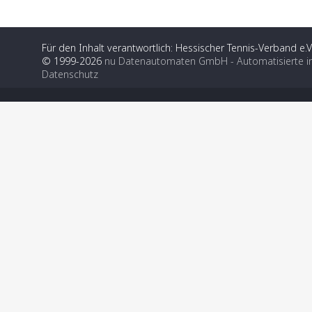
Für den Inhalt verantwortlich: Hessischer Tennis-Verband e.V
© 1999-2026
nu Datenautomaten GmbH - Automatisierte i
Datenschutz