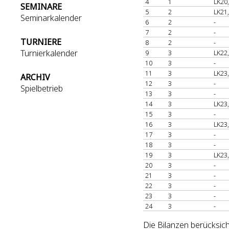
4
1
LK20
SEMINARE
5
2
LK21
Seminarkalender
6
2
-
7
2
-
TURNIERE
8
2
-
Turnierkalender
9
3
LK22
10
3
-
11
3
LK23
ARCHIV
12
3
-
Spielbetrieb
13
3
-
14
3
LK23
15
3
-
16
3
LK23
17
3
-
18
3
-
19
3
LK23
20
3
-
21
3
-
22
3
-
23
3
-
24
3
-
Die Bilanzen berücksich