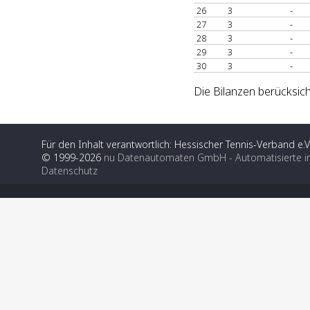
26
3
-
27
3
-
28
3
-
29
3
-
30
3
-
Die Bilanzen berücksic
Für den Inhalt verantwortlich: Hessischer Tennis-Verband e.V
© 1999-2026
nu Datenautomaten GmbH - Automatisierte i
Datenschutz