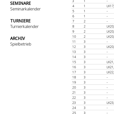
3
1
-
SEMINARE
4
1
LK17
Seminarkalender
5
1
-
6
1
-
TURNIERE
7
2
-
Turnierkalender
8
2
LK20
9
2
LK20
10
2
LK20
ARCHIV
11
3
-
Spielbetrieb
12
3
LK20
13
3
-
14
3
-
15
3
LK21
16
3
LK21
17
3
LK22
18
3
-
19
3
-
20
3
-
21
3
-
22
3
-
23
3
LK23
24
3
-
25
3
-