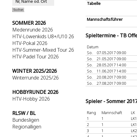
Tabelle
Mannschaftsführer
SOMMER 2026
Medenrunde 2026
Spieltermine - TB Off
HTV-Löwenkids U8+/U10 26
HTV-Pokal 2026
Datum
HTV-Summer-Mixed Tour 26
So.
07.05.2017 09:00
HTV-Padel Tour 2026
So.
21.05.2017 09:00
So.
28.05.2017 14:00
WINTER 2025/2026
So.
11.06.2017 14:00
Winterrunde 2025/26
So.
20.08.2017 09:00
So.
27.08.2017 09:00
HOBBYRUNDE 2026
HTV-Hobby 2026
Spieler - Sommer 201
RLSW / BL
Rang
Mannschaft
LK
1
1
LK1
Bundesligen
2
1
LK1
Regionalligen
3
1
LK2
4
1
LK2