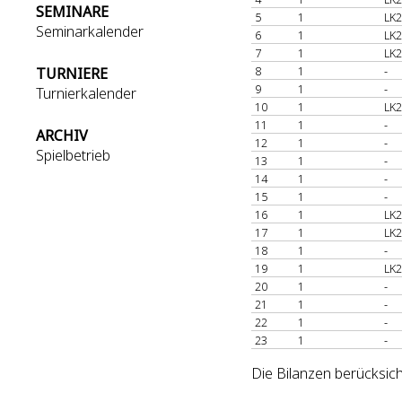
SEMINARE
5
1
LK2
Seminarkalender
6
1
LK2
7
1
LK2
8
1
-
TURNIERE
9
1
-
Turnierkalender
10
1
LK2
11
1
-
ARCHIV
12
1
-
Spielbetrieb
13
1
-
14
1
-
15
1
-
16
1
LK2
17
1
LK2
18
1
-
19
1
LK2
20
1
-
21
1
-
22
1
-
23
1
-
Die Bilanzen berücksich