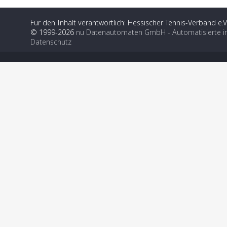
Für den Inhalt verantwortlich: Hessischer Tennis-Verband e.V
© 1999-2026
nu Datenautomaten GmbH - Automatisierte i
Datenschutz