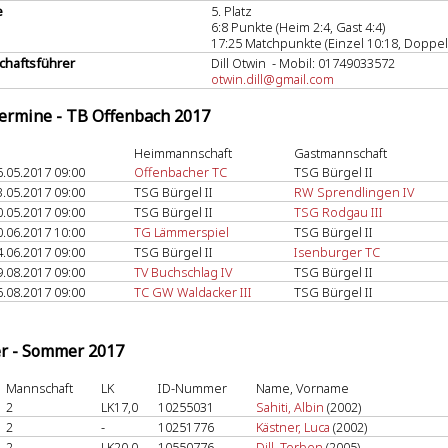
e
5. Platz
6:8 Punkte (Heim 2:4, Gast 4:4)
17:25 Matchpunkte (Einzel 10:18, Doppel 
haftsführer
Dill Otwin - Mobil: 01749033572
otwin.dill@gmail.com
termine - TB Offenbach 2017
Heimmannschaft
Gastmannschaft
6.05.2017 09:00
Offenbacher TC
TSG Bürgel II
3.05.2017 09:00
TSG Bürgel II
RW Sprendlingen IV
0.05.2017 09:00
TSG Bürgel II
TSG Rodgau III
0.06.2017 10:00
TG Lämmerspiel
TSG Bürgel II
4.06.2017 09:00
TSG Bürgel II
Isenburger TC
9.08.2017 09:00
TV Buchschlag IV
TSG Bürgel II
6.08.2017 09:00
TC GW Waldacker III
TSG Bürgel II
er - Sommer 2017
Mannschaft
LK
ID-Nummer
Name, Vorname
2
LK17,0
10255031
Sahiti, Albin
(2002)
2
-
10251776
Kästner, Luca
(2002)
2
LK20,0
10550776
Dill, Torben
(2005)