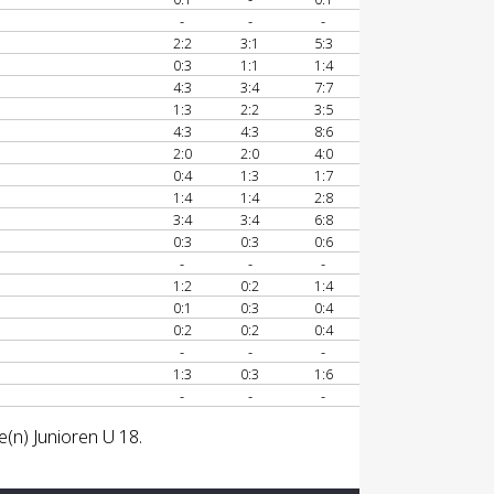
-
-
-
2:2
3:1
5:3
0:3
1:1
1:4
4:3
3:4
7:7
1:3
2:2
3:5
4:3
4:3
8:6
2:0
2:0
4:0
0:4
1:3
1:7
1:4
1:4
2:8
3:4
3:4
6:8
0:3
0:3
0:6
-
-
-
1:2
0:2
1:4
0:1
0:3
0:4
0:2
0:2
0:4
-
-
-
1:3
0:3
1:6
-
-
-
e(n) Junioren U 18.