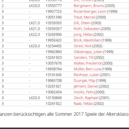
2
LK20,0
10550777
Bergmann, Bruno
(2005)
3
-
19957723
Rosenberger, Leon
(1999)
3
-
10051396
Traut, Marcel
(2000)
3
LK21,0
10353033
Dill, Otwin
(2003)
3
LK21,0
10353037
Roth, Sebastian
(2003)
3
LK22,0
10263906
Jung, Niklas
(2002)
3
-
19953423
Böck, Maximilian
(1999)
3
LK23,0
10254453
Streit, Nick
(2002)
3
-
19962860
Glasenapp, Julian
(1999)
3
-
10261920
Sanden, Till
(2002)
3
-
10057676
Walter, Frederick
(2000)
3
-
19958764
Müller, Ben Luca
(1999)
3
-
10161643
Rexhepi, Lulian
(2001)
3
-
19963708
Duvnjak, Filip
(1999)
3
-
10261921
Jähnert, Daniel
(2002)
3
-
10062454
Hooks, Felix
(2000)
3
LK23,0
10150849
Zeich, Raphael
(2001)
3
-
10261922
Raab, Niklas
(2002)
lanzen berücksichtigen alle Sommer 2017 Spiele der Altersklass