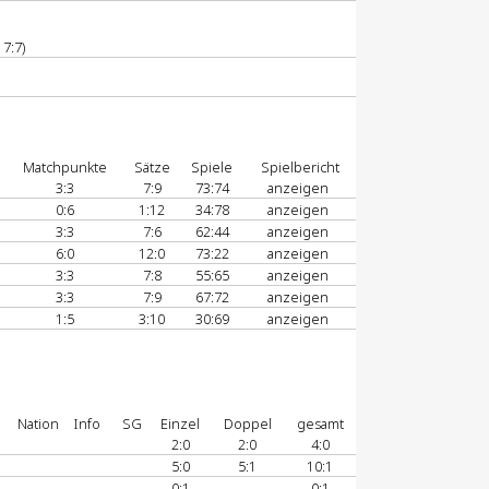
7:7)
Matchpunkte
Sätze
Spiele
Spielbericht
3:3
7:9
73:74
anzeigen
0:6
1:12
34:78
anzeigen
3:3
7:6
62:44
anzeigen
6:0
12:0
73:22
anzeigen
3:3
7:8
55:65
anzeigen
3:3
7:9
67:72
anzeigen
1:5
3:10
30:69
anzeigen
Nation
Info
SG
Einzel
Doppel
gesamt
2:0
2:0
4:0
5:0
5:1
10:1
0:1
-
0:1