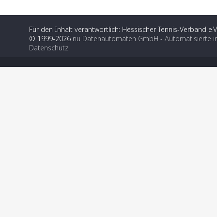
Für den Inhalt verantwortlich: Hessischer Tennis-Verband e.V
© 1999-2026
nu Datenautomaten GmbH - Automatisierte i
Datenschutz