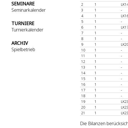
SEMINARE
2
1
LK14
Seminarkalender
3
1
-
4
1
LK16
5
1
-
TURNIERE
6
1
LK17
Turnierkalender
7
1
-
8
1
-
ARCHIV
9
1
LK20
Spielbetrieb
10
1
-
11
1
-
12
1
-
13
1
-
14
1
-
15
1
-
16
1
-
17
1
-
18
1
-
19
1
LK23
20
1
LK23
21
1
LK23
Die Bilanzen berücksic