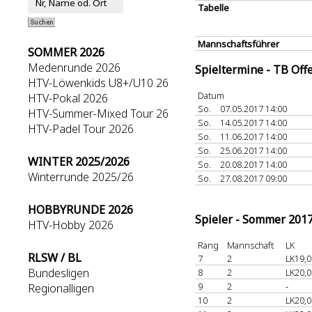
Tabelle
Mannschaftsführer
SOMMER 2026
Medenrunde 2026
Spieltermine - TB Off
HTV-Löwenkids U8+/U10 26
Datum
HTV-Pokal 2026
So.
07.05.2017 14:00
HTV-Summer-Mixed Tour 26
So.
14.05.2017 14:00
HTV-Padel Tour 2026
So.
11.06.2017 14:00
So.
25.06.2017 14:00
WINTER 2025/2026
So.
20.08.2017 14:00
Winterrunde 2025/26
So.
27.08.2017 09:00
HOBBYRUNDE 2026
Spieler - Sommer 201
HTV-Hobby 2026
Rang
Mannschaft
LK
RLSW / BL
7
2
LK19,0
Bundesligen
8
2
LK20,0
9
2
-
Regionalligen
10
2
LK20,0