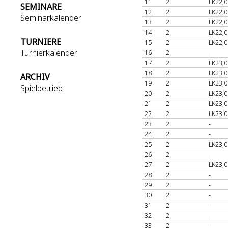
11
2
LK22,0
SEMINARE
12
2
LK22,0
Seminarkalender
13
2
LK22,0
14
2
LK22,0
TURNIERE
15
2
LK22,0
Turnierkalender
16
2
-
17
2
LK23,0
18
2
LK23,0
ARCHIV
19
2
LK23,0
Spielbetrieb
20
2
LK23,0
21
2
LK23,0
22
2
LK23,0
23
2
-
24
2
-
25
2
LK23,0
26
2
-
27
2
LK23,0
28
2
-
29
2
-
30
2
-
31
2
-
32
2
-
33
2
-