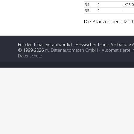
34
2
LK23,0
35
2
-
Die Bilanzen berücksich
Für den Inhalt verantwortlich: Hessischer Tennis-Verband e.V
© 1999-2026
nu Datenautomaten GmbH - Automatisierte i
Datenschutz