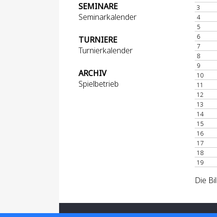
SEMINARE
3
Seminarkalender
4
5
6
TURNIERE
7
Turnierkalender
8
9
ARCHIV
10
Spielbetrieb
11
12
13
14
15
16
17
18
19
Die Bi