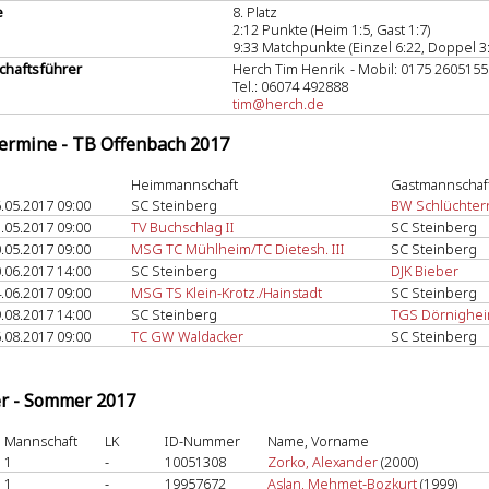
e
8. Platz
2:12 Punkte (Heim 1:5, Gast 1:7)
9:33 Matchpunkte (Einzel 6:22, Doppel 3
haftsführer
Herch Tim Henrik - Mobil: 0175 2605155
Tel.: 06074 492888
tim@herch.de
termine - TB Offenbach 2017
Heimmannschaft
Gastmannschaf
.05.2017 09:00
SC Steinberg
BW Schlüchter
.05.2017 09:00
TV Buchschlag II
SC Steinberg
.05.2017 09:00
MSG TC Mühlheim/TC Dietesh. III
SC Steinberg
.06.2017 14:00
SC Steinberg
DJK Bieber
.06.2017 09:00
MSG TS Klein-Krotz./Hainstadt
SC Steinberg
.08.2017 14:00
SC Steinberg
TGS Dörnighe
.08.2017 09:00
TC GW Waldacker
SC Steinberg
er - Sommer 2017
Mannschaft
LK
ID-Nummer
Name, Vorname
1
-
10051308
Zorko, Alexander
(2000)
1
-
19957672
Aslan, Mehmet-Bozkurt
(1999)