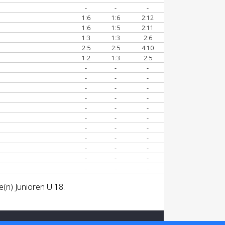
-
-
-
1:6
1:6
2:12
1:6
1:5
2:11
1:3
1:3
2:6
2:5
2:5
4:10
1:2
1:3
2:5
-
-
-
-
-
-
-
-
-
-
-
-
-
-
-
-
-
-
-
-
-
-
-
-
-
-
-
-
-
-
-
-
-
e(n) Junioren U 18.