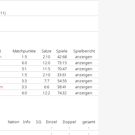
:11)
t
Matchpunkte
Sätze
Spiele
Spielbericht
n
1:5
2:10
42:68
anzeigen
6:0
12:0
73:15
anzeigen
5:1
11:5
70:47
anzeigen
1:5
2:10
33:61
anzeigen
3:3
7:7
54:55
anzeigen
im
3:3
6:6
38:41
anzeigen
6:0
12:2
74:32
anzeigen
Nation
Info
SG
Einzel
Doppel
gesamt
-
-
-
-
-
-