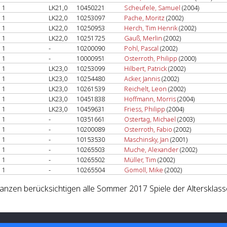
1
LK21,0
10450221
Scheufele, Samuel
(2004)
1
LK22,0
10253097
Pache, Moritz
(2002)
1
LK22,0
10250953
Herch, Tim Henrik
(2002)
1
LK22,0
10251725
Gauß, Merlin
(2002)
1
-
10200090
Pohl, Pascal
(2002)
1
-
10000951
Osterroth, Philipp
(2000)
1
LK23,0
10253099
Hilbert, Patrick
(2002)
1
LK23,0
10254480
Acker, Jannis
(2002)
1
LK23,0
10261539
Reichelt, Leon
(2002)
1
LK23,0
10451838
Hoffmann, Morris
(2004)
1
LK23,0
10459631
Friess, Philipp
(2004)
1
-
10351661
Ostertag, Michael
(2003)
1
-
10200089
Osterroth, Fabio
(2002)
1
-
10153530
Maschinsky, Jan
(2001)
1
-
10265503
Muche, Alexander
(2002)
1
-
10265502
Müller, Tim
(2002)
1
-
10265504
Gomoll, Mike
(2002)
lanzen berücksichtigen alle Sommer 2017 Spiele der Altersklass