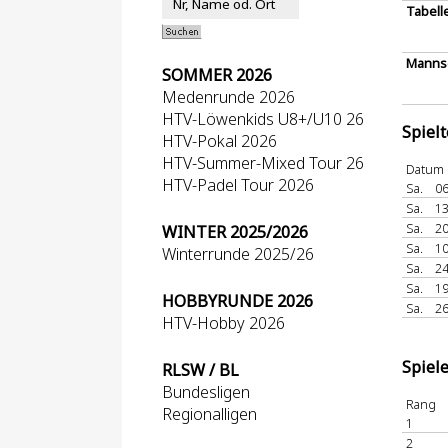
Tabell
Mannsc
SOMMER 2026
Medenrunde 2026
HTV-Löwenkids U8+/U10 26
Spiel
HTV-Pokal 2026
HTV-Summer-Mixed Tour 26
Datum
HTV-Padel Tour 2026
Sa.
06
Sa.
13
Sa.
20
WINTER 2025/2026
Sa.
10
Winterrunde 2025/26
Sa.
24
Sa.
19
HOBBYRUNDE 2026
Sa.
26
HTV-Hobby 2026
Spiel
RLSW / BL
Bundesligen
Rang
Regionalligen
1
2