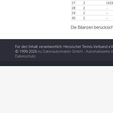
27
2
LK23
28
2
-
29
2
-
30
2
-
Die Bilanzen berücksich
Für den Inhalt verantwortlich: Hessischer Tennis-Verband e.V
© 1999-2026
nu Datenautomaten GmbH - Automatisierte i
Datenschutz