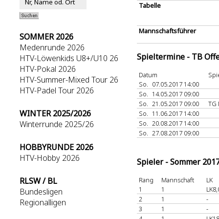
Tabelle
Mannschaftsführer
SOMMER 2026
Medenrunde 2026
Spieltermine - TB Off
HTV-Löwenkids U8+/U10 26
HTV-Pokal 2026
Datum
Spi
HTV-Summer-Mixed Tour 26
So.
07.05.2017 14:00
HTV-Padel Tour 2026
So.
14.05.2017 09:00
So.
21.05.2017 09:00
TG 
WINTER 2025/2026
So.
11.06.2017 14:00
Winterrunde 2025/26
So.
20.08.2017 14:00
So.
27.08.2017 09:00
HOBBYRUNDE 2026
HTV-Hobby 2026
Spieler - Sommer 201
RLSW / BL
Rang
Mannschaft
LK
1
1
LK8,
Bundesligen
2
1
-
Regionalligen
3
1
-
4
1
LK18