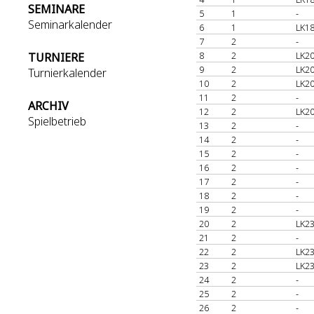
SEMINARE
5
1
-
Seminarkalender
6
1
LK18
7
2
-
8
2
LK20
TURNIERE
9
2
LK20
Turnierkalender
10
2
LK20
11
2
-
ARCHIV
12
2
LK20
Spielbetrieb
13
2
-
14
2
-
15
2
-
16
2
-
17
2
-
18
2
-
19
2
-
20
2
LK23
21
2
-
22
2
LK23
23
2
LK23
24
2
-
25
2
-
26
2
-