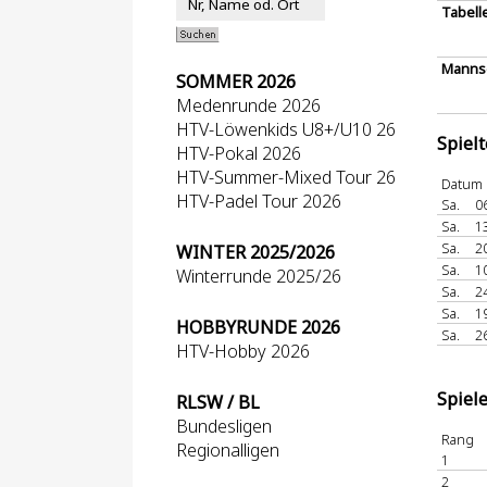
Tabell
Mannsc
SOMMER 2026
Medenrunde 2026
HTV-Löwenkids U8+/U10 26
Spiel
HTV-Pokal 2026
HTV-Summer-Mixed Tour 26
Datum
HTV-Padel Tour 2026
Sa.
0
Sa.
1
Sa.
2
WINTER 2025/2026
Sa.
1
Winterrunde 2025/26
Sa.
2
Sa.
1
HOBBYRUNDE 2026
Sa.
2
HTV-Hobby 2026
Spiel
RLSW / BL
Bundesligen
Rang
Regionalligen
1
2