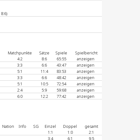
8:6)
Matchpunkte
Sätze
Spiele
Spielbericht
4:2
8:6
65:55
anzeigen
3:3
6:6
43:47
anzeigen
5:1
11:4
83:53
anzeigen
3:3
6:6
48:42
anzeigen
5:1
10:5
72:54
anzeigen
2:4
5:9
59:68
anzeigen
6:0
12:2
77:42
anzeigen
Nation
Info
SG
Einzel
Doppel
gesamt
1:1
1:0
2:1
3:4
6:1
9:5