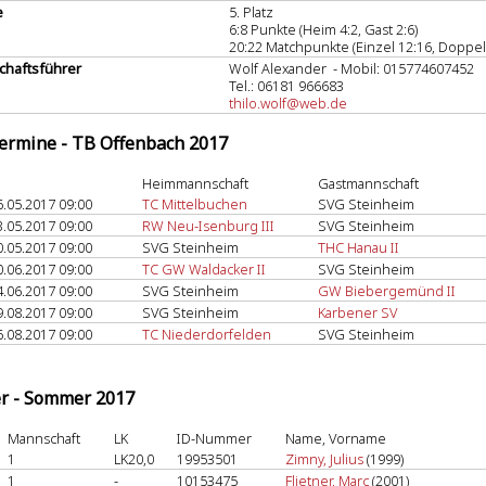
e
5. Platz
6:8 Punkte (Heim 4:2, Gast 2:6)
20:22 Matchpunkte (Einzel 12:16, Doppel 
haftsführer
Wolf Alexander - Mobil: 015774607452
Tel.: 06181 966683
thilo.wolf@web.de
termine - TB Offenbach 2017
Heimmannschaft
Gastmannschaft
6.05.2017 09:00
TC Mittelbuchen
SVG Steinheim
3.05.2017 09:00
RW Neu-Isenburg III
SVG Steinheim
0.05.2017 09:00
SVG Steinheim
THC Hanau II
0.06.2017 09:00
TC GW Waldacker II
SVG Steinheim
4.06.2017 09:00
SVG Steinheim
GW Biebergemünd II
9.08.2017 09:00
SVG Steinheim
Karbener SV
6.08.2017 09:00
TC Niederdorfelden
SVG Steinheim
er - Sommer 2017
Mannschaft
LK
ID-Nummer
Name, Vorname
1
LK20,0
19953501
Zimny, Julius
(1999)
1
-
10153475
Flietner, Marc
(2001)