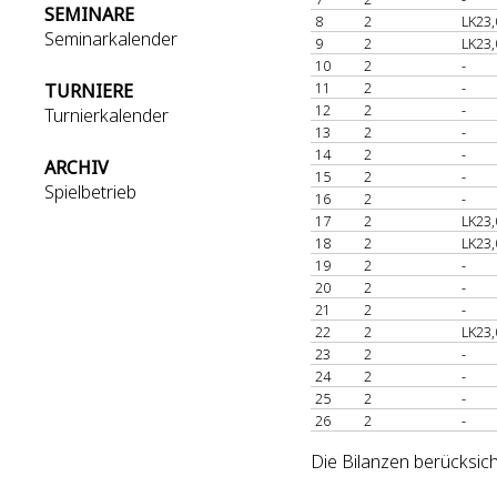
SEMINARE
8
2
LK23,
Seminarkalender
9
2
LK23,
10
2
-
11
2
-
TURNIERE
12
2
-
Turnierkalender
13
2
-
14
2
-
ARCHIV
15
2
-
Spielbetrieb
16
2
-
17
2
LK23,
18
2
LK23,
19
2
-
20
2
-
21
2
-
22
2
LK23,
23
2
-
24
2
-
25
2
-
26
2
-
Die Bilanzen berücksich