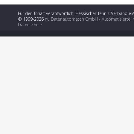
Für den Inhalt verantwortlich: Hessischer Tennis-Verband e.V
© 1999-2026
nu Datenautomaten GmbH - Automatisierte i
Datenschutz