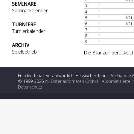
SEMINARE
3
1
-
Seminarkalender
4
1
-
5
1
LK21,
6
1
LK21,
TURNIERE
7
1
-
Turnierkalender
8
1
-
9
1
-
ARCHIV
Spielbetrieb
Die Bilanzen berücksich
Für den Inhalt verantwortlich: Hessischer Tennis-Verband e.V
© 1999-2026
nu Datenautomaten GmbH - Automatisierte i
Datenschutz