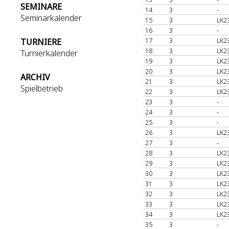
SEMINARE
14
3
-
Seminarkalender
15
3
LK2
16
3
-
17
3
LK2
TURNIERE
18
3
LK2
Turnierkalender
19
3
LK2
20
3
LK2
ARCHIV
21
3
LK2
Spielbetrieb
22
3
LK2
23
3
-
24
3
-
25
3
-
26
3
LK2
27
3
-
28
3
LK2
29
3
LK2
30
3
LK2
31
3
LK2
32
3
LK2
33
3
LK2
34
3
LK2
35
3
-