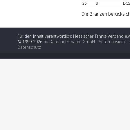
36
3
LK2
Die Bilanzen berücksich
Für den Inhalt verantwortlich: Hessischer Tennis-Verband e.V
© 1999-2026
nu Datenautomaten GmbH - Automatisierte i
Datenschutz