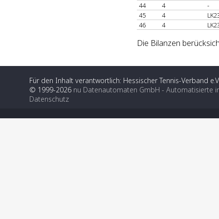
44
4
-
45
4
LK2
46
4
LK2
Die Bilanzen berücksich
Für den Inhalt verantwortlich: Hessischer Tennis-Verband e.V
© 1999-2026
nu Datenautomaten GmbH - Automatisierte i
Datenschutz