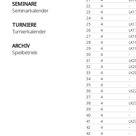
SEMINARE
22
4
-
Seminarkalender
23
4
LK1
24
4
-
25
4
LK1
TURNIERE
26
4
LK1
Turnierkalender
27
4
LK1
28
4
LK1
ARCHIV
29
4
LK1
Spielbetrieb
30
4
-
31
4
LK2
32
4
LK2
33
4
LK2
34
4
-
35
4
-
36
4
LK2
37
4
-
38
4
LK2
39
4
-
40
4
-
41
4
LK2
42
4
-
43
4
-