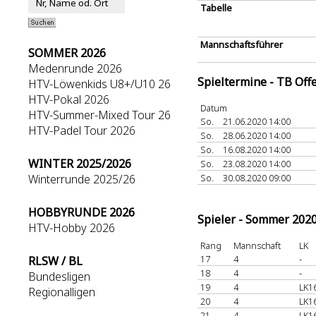
Tabelle
Mannschaftsführer
SOMMER 2026
Medenrunde 2026
Spieltermine - TB Off
HTV-Löwenkids U8+/U10 26
HTV-Pokal 2026
Datum
HTV-Summer-Mixed Tour 26
So.
21.06.2020 14:00
HTV-Padel Tour 2026
So.
28.06.2020 14:00
So.
16.08.2020 14:00
WINTER 2025/2026
So.
23.08.2020 14:00
Winterrunde 2025/26
So.
30.08.2020 09:00
HOBBYRUNDE 2026
Spieler - Sommer 202
HTV-Hobby 2026
Rang
Mannschaft
LK
17
4
-
RLSW / BL
18
4
-
Bundesligen
19
4
LK1
Regionalligen
20
4
LK1
21
4
LK1