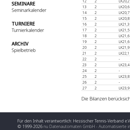
12
2
LK20,2
SEMINARE
13
2
LK20,6
Seminarkalender
14
2
LK20,7
15
2
LK20,8
TURNIERE
16
2
LK21,3
Turnierkalender
17
2
LK21,5
18
2
LK21,6
19
2
LK21,6
ARCHIV
20
2
LK21,9
Spielbetrieb
21
2
LK22,1
22
2
-
23
2
LK23,4
24
2
-
25
2
LK23,8
26
2
-
27
2
LK23,9
Die Bilanzen berücksich
Für den Inhalt verantwortlich: Hessischer Tennis-Verband e.V
© 1999-2026
nu Datenautomaten GmbH - Automatisierte i