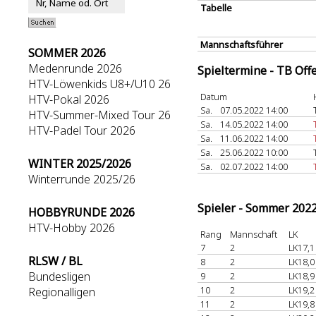
Tabelle
Mannschaftsführer
SOMMER 2026
Medenrunde 2026
Spieltermine - TB Off
HTV-Löwenkids U8+/U10 26
Datum
HTV-Pokal 2026
Sa.
07.05.2022 14:00
HTV-Summer-Mixed Tour 26
Sa.
14.05.2022 14:00
HTV-Padel Tour 2026
Sa.
11.06.2022 14:00
Sa.
25.06.2022 10:00
WINTER 2025/2026
Sa.
02.07.2022 14:00
Winterrunde 2025/26
Spieler - Sommer 202
HOBBYRUNDE 2026
HTV-Hobby 2026
Rang
Mannschaft
LK
7
2
LK17,1
RLSW / BL
8
2
LK18,0
Bundesligen
9
2
LK18,9
10
2
LK19,2
Regionalligen
11
2
LK19,8