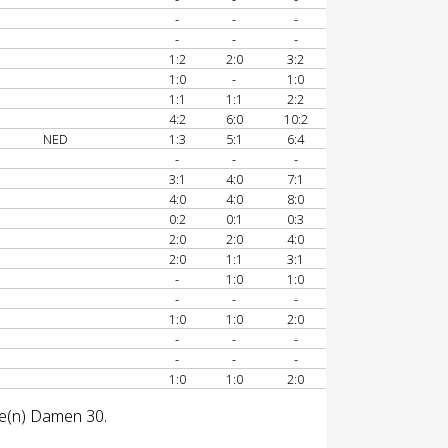
-
-
-
-
-
-
1:2
2:0
3:2
1:0
-
1:0
1:1
1:1
2:2
4:2
6:0
10:2
NED
1:3
5:1
6:4
-
-
-
3:1
4:0
7:1
4:0
4:0
8:0
0:2
0:1
0:3
2:0
2:0
4:0
2:0
1:1
3:1
-
1:0
1:0
-
-
-
1:0
1:0
2:0
-
-
-
-
-
-
1:0
1:0
2:0
se(n) Damen 30.