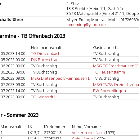
e
2. Platz
13:3 Punkte (Heim 7:1, Gast 6:2)
35:13 Matchpunkte (Einzel 21:11, Doppel
haftsführer
Mayer-Eming Monika - Mobil: 01726969
mmeming@yahoo.de
termine - TB Offenbach 2023
Heimmannschaft
Gastmannschaft
.05.2023 14:00
TG Dietzenbach
TV Buchschlag
.05.2023 09:00
DJK Buchschlag
TV Buchschlag
.06.2023 09:00
TV Buchschlag
MSG TC Froschhausen/G
.06.2023 09:00
TV Buchschlag
TC Heusenstamm
.06.2023 09:00
MSG Dietzenbach/Hainhausen II
TV Buchschlag
.07.2023 09:00
TV Buchschlag
MSG TV/SV Dreieichenhai
.07.2023 14:00
TV Buchschlag
RW Sprendlingen
.07.2023 09:00
TC Hainstadt II
TV Buchschlag
er - Sommer 2023
Mannschaft
LK
ID-Nummer
Name, Vorname
1
LK13,7
27300118
Volkermann, Nina
(1973)
1
LK15,4
27050438
Seidl, Anne
(1970)