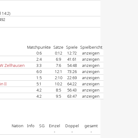
 14:2)
492
Matchpunkte
Sätze
Spiele
Spielbericht
0:6
0:12
12:72
anzeigen
2:4
6:9
41:61
anzeigen
W Zellhausen
3:3
7:6
54:48
anzeigen
6:0
12:1
73:26
anzeigen
1:5
2:10
22:69
anzeigen
n II
5:1
10:2
64:22
anzeigen
4:2
8:5
56:43
anzeigen
4:2
9:5
63:47
anzeigen
Nation
Info
SG
Einzel
Doppel
gesamt
-
-
-
-
-
-