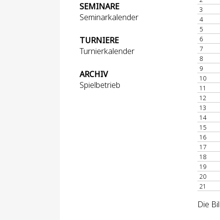
SEMINARE
3
Seminarkalender
4
5
6
TURNIERE
7
Turnierkalender
8
9
ARCHIV
10
Spielbetrieb
11
12
13
14
15
16
17
18
19
20
21
Die Bi