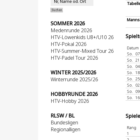
Tabell
Mannsc
SOMMER 2026
Medenrunde 2026
Spiel
HTV-Löwenkids U8+/U10 26
HTV-Pokal 2026
Datum
HTV-Summer-Mixed Tour 26
So.
07
HTV-Padel Tour 2026
So.
21
So.
04
WINTER 2025/2026
So.
18
Winterrunde 2025/26
So.
25
So.
02
So.
09
HOBBYRUNDE 2026
So.
16
HTV-Hobby 2026
RLSW / BL
Spiel
Bundesligen
Rang
Regionalligen
1
2