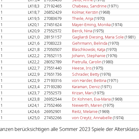
1
LK18,3
27192465
Chabeau, Sandrine
(1971)
1
LK18,7
26852429
Kolmar, Kerstin
(1968)
1
LK19,5
27083679
Theile, Anja
(1970)
1
LK20,1
27451624
Mayer-Eming, Monika
(1974)
1
LK20,9
27552572
Berck, Nina
(1975)
1
LK21,0
28151157
Gagliardi Diesing, Maria Sole
(1981)
1
LK21,6
27083223
Gehrmann, Belinda
(1970)
1
LK21,8
27050507
Blaschkowski, Katja
(1970)
1
LK22,2
27652115
Johann, Stephanie
(1976)
1
LK22,2
28052789
Pietrulla, Carolin
(1980)
1
LK22,7
27551440
Heese, Iris
(1975)
1
LK22,9
27651736
Schrader, Betty
(1976)
1
LK22,9
27193316
von Harder, Bettina
(1971)
1
LK23,4
27193280
Karaman, Deniz
(1971)
1
LK23,7
27552573
Krizan, Mari
(1975)
1
LK23,8
26952544
Dr. Kohnen, Eva-Maria
(1969)
1
LK24,1
27552466
Niewerth, Maren
(1975)
1
LK24,6
26952901
Reitz, Melanie
(1969)
1
LK25,0
27452266
von Creytz, Annabelle
(1974)
lanzen berücksichtigen alle Sommer 2023 Spiele der Altersklas