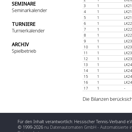
SEMINARE
3
1
LK21
Seminarkalender
4
1
LK21
5
1
LK21
6
1
LK22
TURNIERE
7
1
LK22
Turnierkalender
8
1
LK22
9
1
LK23
ARCHIV
10
1
LK23
Spielbetrieb
11
1
LK23
12
1
LK23
13
1
LK24
14
1
LK24
15
1
LK24
16
1
LK24
17
1
-
Die Bilanzen berücksic
Für den Inhalt verantwortlich: Hessischer Tennis-Verband e.V
© 1999-2026
nu Datenautomaten GmbH - Automatisierte i