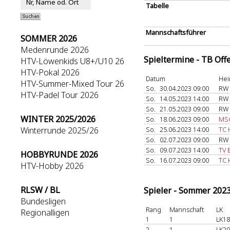
Tabelle
Mannschaftsführer
SOMMER 2026
Medenrunde 2026
Spieltermine - TB Off
HTV-Löwenkids U8+/U10 26
HTV-Pokal 2026
Datum
Hei
HTV-Summer-Mixed Tour 26
So.
30.04.2023 09:00
RW 
HTV-Padel Tour 2026
So.
14.05.2023 14:00
RW 
So.
21.05.2023 09:00
RW 
WINTER 2025/2026
So.
18.06.2023 09:00
MSG
Winterrunde 2025/26
So.
25.06.2023 14:00
TC 
So.
02.07.2023 09:00
RW 
So.
09.07.2023 14:00
TV 
HOBBYRUNDE 2026
So.
16.07.2023 09:00
TC
HTV-Hobby 2026
RLSW / BL
Spieler - Sommer 202
Bundesligen
Rang
Mannschaft
LK
Regionalligen
1
1
LK18
2
1
LK20