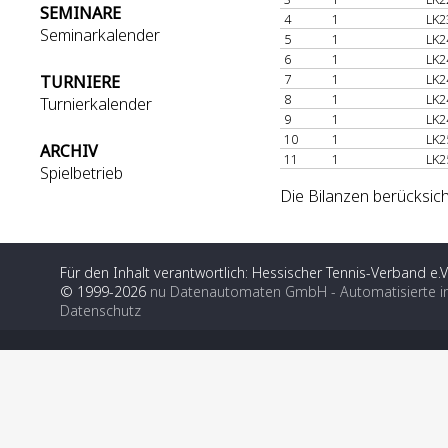
SEMINARE
4
1
LK2
Seminarkalender
5
1
LK2
6
1
LK2
7
1
LK2
TURNIERE
8
1
LK2
Turnierkalender
9
1
LK2
10
1
LK2
ARCHIV
11
1
LK2
Spielbetrieb
Die Bilanzen berücksich
Für den Inhalt verantwortlich: Hessischer Tennis-Verband e.V
© 1999-2026
nu Datenautomaten GmbH - Automatisierte i
Datenschutz